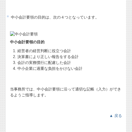
創業・経営改善計画をお考えの方へ
中小会計要領の目的は、次の４つとなっています。
確定申告
起業・独立開業された社長様
中小会計要領の目的
今の税理士に満足していますか？
経営者の経営判断に役立つ会計
経営革新等支援機関とは
決算書により正しい報告をする会計
会計の実務慣行に配慮した会計
中小企業に過重な負担をかけない会計
お問合せ
当事務所では、中小会計要領に沿って適切な記帳（入力）ができ
るようご指導します。
▲ 戻る