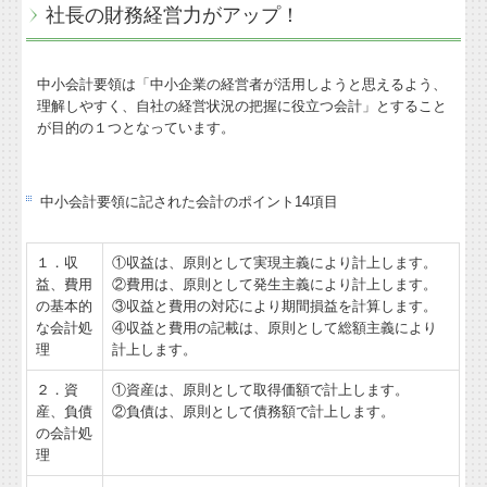
社長の財務経営力がアップ！
中小会計要領は「中小企業の経営者が活用しようと思えるよう、
理解しやすく、自社の経営状況の把握に役立つ会計」とすること
が目的の１つとなっています。
中小会計要領
に記された会計のポイント14項目
１．収
①収益は、原則として実現主義により計上します。
益、費用
②費用は、原則として発生主義により計上します。
の基本的
③収益と費用の対応により期間損益を計算します。
な会計処
④収益と費用の記載は、原則として総額主義により
理
計上します。
２．資
①資産は、原則として取得価額で計上します。
産、負債
②負債は、原則として債務額で計上します。
の会計処
理