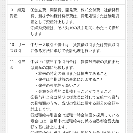
９．繰延
①創立費、開業費、開発費、株式交付費、社債発行
資産
費、新株予約権付発行費は、費用処理または繰延資
産として資産計上します。
②繰延資産は、その効果の及ぶ期間にわたって償却
します。
10．リー
①リース取引の借手は、賃貸借取引または売買取引
ス取引
に係る方法に準じて会計処理を行います。
11．引当
①以下に該当する引当金は、貸借対照表の負債また
金
は資産の部に記載します。
・将来の特定の費用または損失であること
・発生は当期以前の事象に起因すること
・発生の可能性が高いこと
・金額を合理的に見積もることができること
②賞与引当金は翌期に従業員に対して支給する賞与
の見積額のうち、当期の負担に属する部分の金額を
計上します。
③退職給与引当金は退職一時金制度を採用している
場合には、当期末の退職給与に係る自己都合要支給
額を基に計上します。
④退職給付に係る拠出以後に追加的な負担が生じな