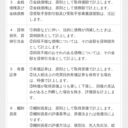
３．金銭
①金銭債権は、原則として取得価額で計上します。
債権及び
②金銭債権は、原則として債務額で計上します。
金銭債務
③受取手形割引額及び受取手形裏書譲渡額は、注記
します。
４．貸倒
①倒産などに伴い、法的に債権が消滅したときは、
損失、貸
貸倒損失として計上します。
倒引当金
②回収不能な債権については、その金額を貸倒損失
として計上します。
③回収不能のおそれのある債権については、その金
額を貸倒引当金として計上します。
５．有価
①有価証券は、原則として取得原価で計上します。
証券
②法人税法上の売買目的有価証券を保有する場合
は、時価で計上します。
③時価が取得原価よりも著しく下落し、回復の見込
みがあると判断した場合を除き、評価損を計上しま
す。
６．棚卸
①棚卸資産は、原則として取得原価で計上します。
資産
②棚卸資産の評価基準は、原価法または低価法によ
ります。
③棚卸資産の評価方法は、個別法、先入先出法、総