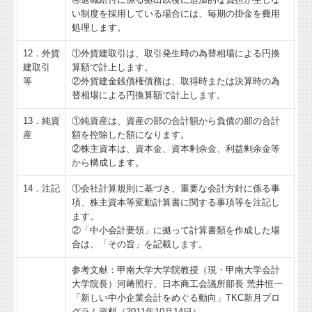
い制度を採用している場合には、毎期の掛金を費用
処理します。
12．外貨
①外貨建取引は、取引発生時の為替相場による円換
建取引
算額で計上します。
等
②外貨建金銭債権債務は、取得時または決算時の為
替相場による円換算額で計上します。
13．純資
①純資産は、資産の部の合計額から負債の部の合計
産
額を控除した額になります。
②株主資本は、資本金、資本剰余金、利益剰余金等
から構成します。
14．注記
①会社計算規則に基づき、重要な会計方針に係る事
項、株主資本等変動計算書に関する事項等を注記し
ます。
②「中小会計要領」に拠って計算書類を作成した場
合は、「その旨」を記載します。
参考文献：甲南大学大学院教授（現・甲南大学会計
大学院長）河﨑照行、日本商工会議所部長 荒井恒一
「新しい中小企業会計をめぐる動向」TKC新月プロ
グラム資料（2011年10月14日）