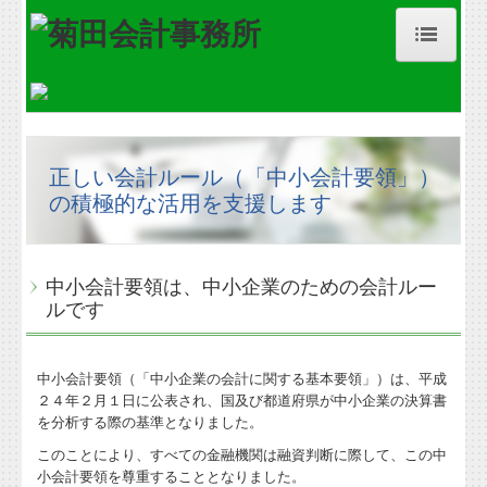
ホーム
事務所紹介
正しい会計ルール（「中小会計要領」）
経営理念
の積極的な活用を支援します
職員紹介
交通案内
中小会計要領は、中小企業のための会計ルー
ルです
業務案内
セミナー案内
中小会計要領（「中小企業の会計に関する基本要領」）は、平成
２４年２月１日に公表され、国及び都道府県が中小企業の決算書
料金について
を分析する際の基準となりました。
このことにより、すべての金融機関は融資判断に際して、この中
公益法人の方へ
小会計要領を尊重することとなりました。