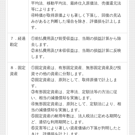
平均法、移動平均法、最終仕入原価法、売価還元法
等によります。
④時価が取得原価よりも著しく下落し、回復の見込
みがあると判断した場合を除き、評価損を計上しま
す。
７．経過
①前払費用及び前受収益は、当期の損益計算から除
勘定
去します。
②未払費用及び未収収益は、当期の損益計算に反映
します。
８．固定
①固定資産は、有形固定資産、無形固定資産及び投
資産
資その他の資産に分類します。
②固定資産は、原則として、取得原価で計上しま
す。
③有形固定資産は、定率法、定額法等の方法に従
い、相当の減価償却を実施します。
④無形固定資産は、原則として、定額法により、相
当の減価償却を実施します。
⑤固定資産の耐用年数は、法人税法に定める期間な
ど、適切な利用期間とします。
⑥災害等により著しい資産価値の下落が判明したと
きは、評価損を計上します。