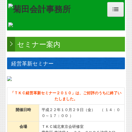
ホーム
事務所紹介
セミナー案内
経営理念
職員紹介
経営革新セミナー
交通案内
業務案内
「ＴＫＣ経営革新セミナー２０１０」は、ご好評のうちに終了い
たしました。
セミナー案内
開催日時
平成２２年１０月２９日（金） （ １４：０
料金について
０～１７：００ ）
公益法人の方へ
会場
ＴＫＣ城北東京会研修室