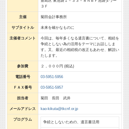
豊島区 東池袋１－３３－８ＮＢＦ池袋タワー
創業・経営改善計画をお考えの方へ
３Ｆ
主催
菊田会計事務所
確定申告
サブタイトル
未来を確かなものに
起業・独立開業された社長様
主催者コメント
今回は、毎年多くなる遺言書について、相続を
今の税理士に満足していますか？
争続としない為の活用をテーマにお話ししま
す。又、最近の相続税の改正もあわせ、解説い
経営革新等支援機関とは
たします。
参加費
２，０００円 (税込)
お問合せ
電話番号
03-5951-5956
ＦＡＸ番号
03-5951-5957
担当者
菊田 長田 武井
メールアドレス
kao-kikuta@tkcnf.or.jp
プログラム
争続としないための、遺言書活用